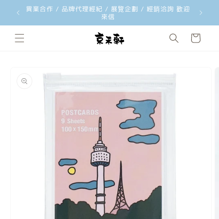
異業合作 / 品牌代理經紀 / 展覽企劃 / 經銷洽詢 歡迎
韓國文創
跳至內容
來信
購
物
車
略過產品
資訊