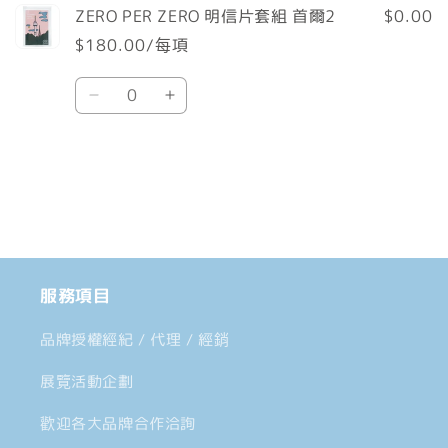
ZERO PER ZERO 明信片套組 首爾2
$0.00
物
$180.00/每項
車
數
Default
Default
量
Title
Title
數
數
載
量
量
入
減
增
中......
少
加
服務項目
品牌授權經紀 / 代理 / 經銷
展覽活動企劃
歡迎各大品牌合作洽詢