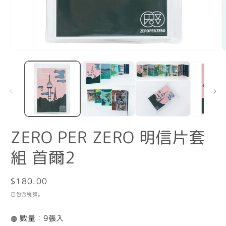
在
互
動
視
窗
中
開
啟
ZERO PER ZERO 明信片套
多
媒
組 首爾2
體
檔
案
1
2
定
$180.00
價
已包含稅額。
◍ 數量：9張入