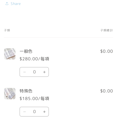
Share
子類
子類總計
您
的
購
一般色
$0.00
物
$280.00/每項
車
數
一
一
量
般
般
色
色
特殊色
$0.00
數
數
$185.00/每項
量
量
數
減
增
特
特
量
少
加