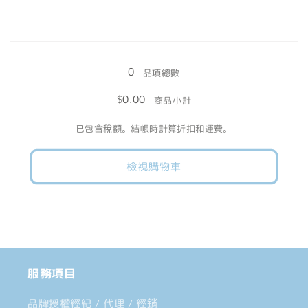
殊
殊
色
色
載
數
數
入
量
量
0
中......
品項總數
減
增
$0.00
商品小計
少
加
已包含稅額。結帳時計算折扣和運費。
檢視購物車
服務項目
品牌授權經紀 / 代理 / 經銷