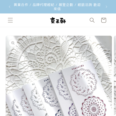
韓國文創品牌 ggaggong 台灣獨家總代理 歡迎經銷合
韓國文創工
跳至內容
作洽詢
購
物
車
略過產品
資訊