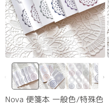
在
互
動
視
窗
中
開
啟
Nova 便箋本 一般色/特殊色
多
媒
體