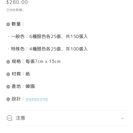
定
$280.00
檔
案
價
已包含稅額。
1
2
◍ 數量：
・一般色：6
種顏色各25張，共150張入
・特殊色：4
種顏色各25張，共100張入
◍ 規格：每張7cm x 13cm
◍ 材質：紙
◍ 產地：韓國
◍ 設計：
ggaggong
注意