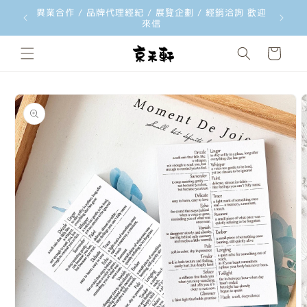
異業合作 / 品牌代理經紀 / 展覽企劃 / 經銷洽詢 歡迎
韓國文創
跳至內容
來信
購
物
車
略過產品
資訊