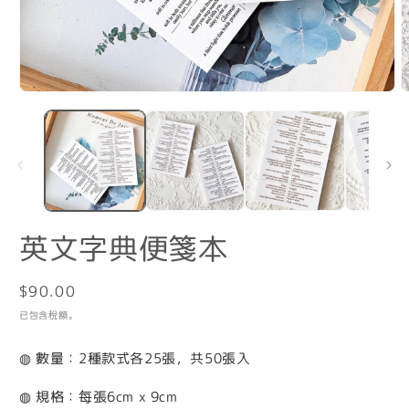
在
互
動
視
窗
中
開
啟
英文字典便箋本
多
媒
體
定
$90.00
檔
案
價
已包含稅額。
1
2
◍ 數量：2種款式各25張，共50張入
◍ 規格：每張6cm x 9cm