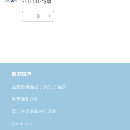
$90.00/每項
車
數
Default
Default
量
Title
Title
數
數
載
量
量
入
減
增
中......
少
加
服務項目
品牌授權經紀 / 代理 / 經銷
展覽活動企劃
歡迎各大品牌合作洽詢
Wholesale