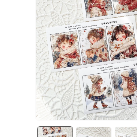
在
互
動