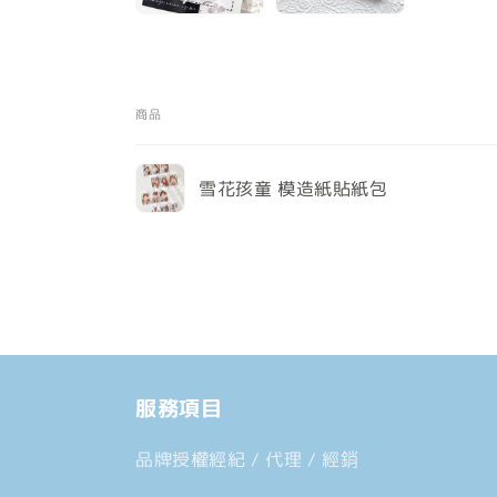
商品
您
雪花孩童 模造紙貼紙包
的
購
載
物
入
車
中......
服務項目
品牌授權經紀 / 代理 / 經銷