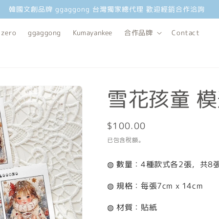
韓國文創品牌 ggaggong 台灣獨家總代理 歡迎經銷合作洽詢
 zero
ggaggong
Kumayankee
合作品牌
Contact
雪花孩童 
定
$100.00
價
已包含稅額。
◍ 數量：4種款式各2張，共8
◍ 規格：每張7cm x 14cm
◍ 材質：貼紙