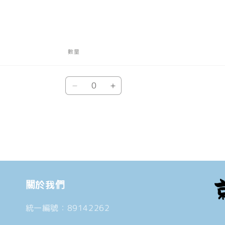
數量
數
Default
Default
量
Title
Title
數
數
量
量
減
增
少
加
關於我們
統一編號：89142262