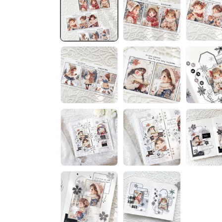
視
窗
中
開
啟
多
媒
體
檔
案
1