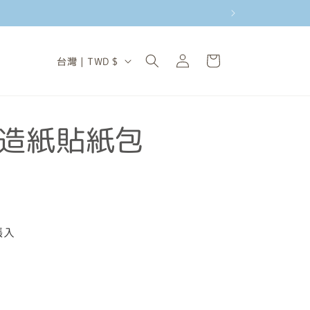
購
登
國
物
台灣 | TWD $
入
家
車
/
地
模造紙貼紙包
區
張入