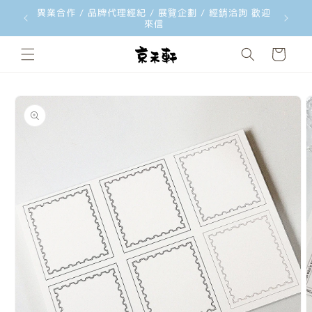
異業合作 / 品牌代理經紀 / 展覽企劃 / 經銷洽詢 歡迎
跳至內容
來信
購
物
車
略過產品
資訊