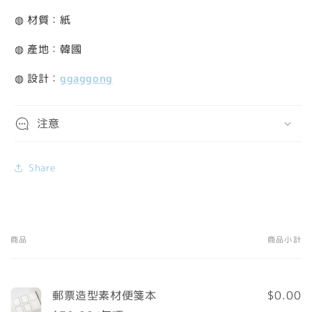
◍ 材質：紙
◍ 產地：韓國
◍ 設計：
ggaggong
注意
Share
商品
商品小計
您
的
購
郵票造型素材便箋本
$0.00
物