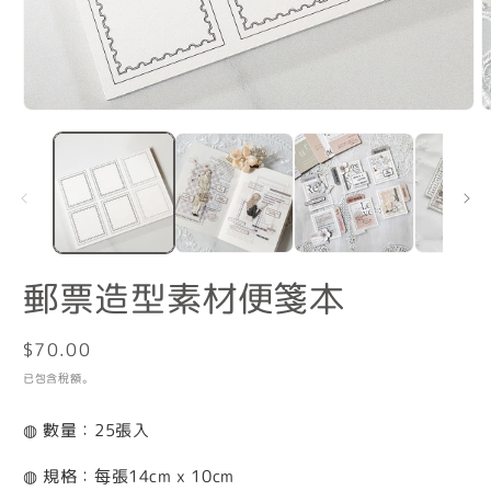
在
互
動
視
窗
中
開
啟
郵票造型素材便箋本
多
媒
體
定
$70.00
檔
案
價
已包含稅額。
1
2
◍ 數量：25張入
◍ 規格：每張14cm x 10cm