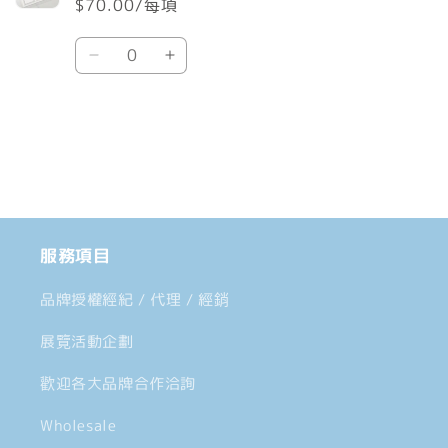
$70.00/每項
車
數
Default
Default
量
Title
Title
數
數
載
量
量
入
減
增
中......
少
加
服務項目
品牌授權經紀 / 代理 / 經銷
展覽活動企劃
歡迎各大品牌合作洽詢
Wholesale