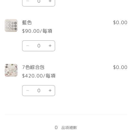
綠
綠
量
色
色
數
數
藍色
$0.00
量
量
$90.00/每項
減
增
數
少
加
藍
藍
量
色
色
數
數
7色綜合包
$0.00
量
量
$420.00/每項
減
增
數
少
加
7
7
量
色
色
綜
綜
載
合
合
入
包
包
0
中......
品項總數
數
數