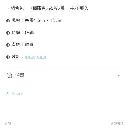
・組合包：
7種顏色2款各2張，共28張入
◍ 規格：每張10cm x 15cm
◍ 材質：貼紙
◍ 產地：韓國
◍ 設計：
ggaggong
注意
Share
子類
子類總計
您