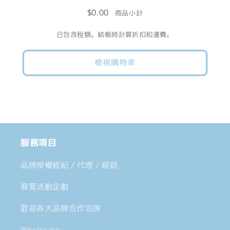
量
量
$0.00
商品小計
減
增
已包含稅額。結帳時計算折扣和運費。
少
加
檢視購物車
服務項目
品牌授權經紀 / 代理 / 經銷
展覽活動企劃
歡迎各大品牌合作洽詢
Wholesale