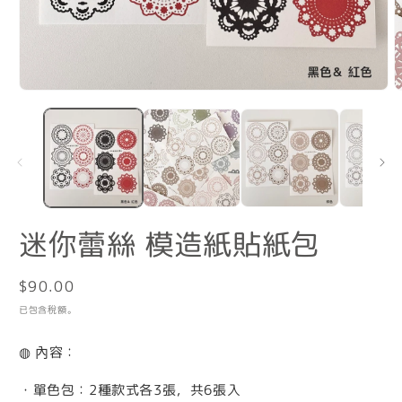
在
互
動
視
窗
中
開
啟
迷你蕾絲 模造紙貼紙包
多
媒
體
定
$90.00
檔
案
價
已包含稅額。
1
2
◍ 內容：
・單色包：2種款式各3張，共6張入