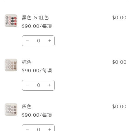
的
購
黑色 ＆ 紅色
$0.00
物
$90.00/每項
車
數
黑
黑
量
色
色
＆
＆
棕色
$0.00
紅
紅
$90.00/每項
色
色
數
數
數
棕
棕
量
量
量
色
色
減
增
數
數
少
加
灰色
$0.00
量
量
$90.00/每項
減
增
數
少
加