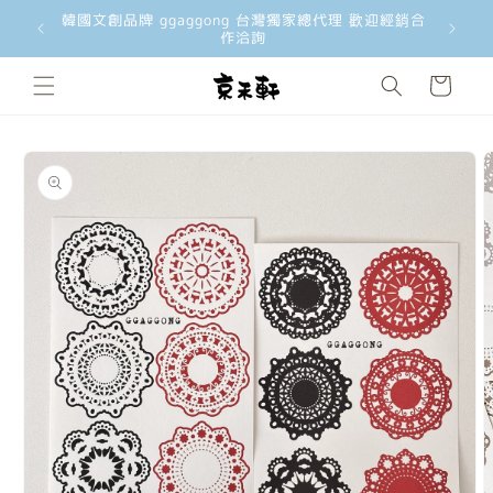
洽詢 歡迎
韓國文創品牌 ggaggong 台灣獨家總代理 歡迎經銷合
韓國文創工
跳至內容
作洽詢
購
物
車
略過產品
資訊