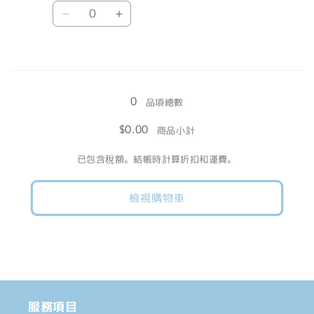
數
減
增
特
特
量
少
加
殊
殊
色
色
載
數
數
入
量
量
0
中......
品項總數
減
增
$0.00
商品小計
少
加
已包含稅額。結帳時計算折扣和運費。
檢視購物車
服務項目