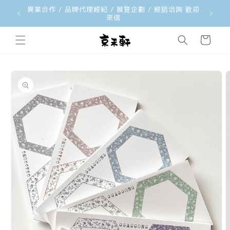
異業合作 / 品牌代理經紀 / 展覽企劃 / 經銷洽詢 歡迎
跳至內容
來信
購
物
車
略過產品
資訊