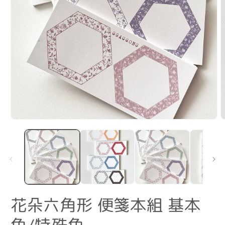
在
互
動
視
窗
中
開
啟
花朵六角形 便箋本組 基本
多
媒
體