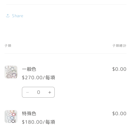
Share
子類
子類總計
您
的
購
一般色
$0.00
物
$270.00/每項
車
數
一
一
量
般
般
色
色
特殊色
$0.00
數
數
$180.00/每項
量
量