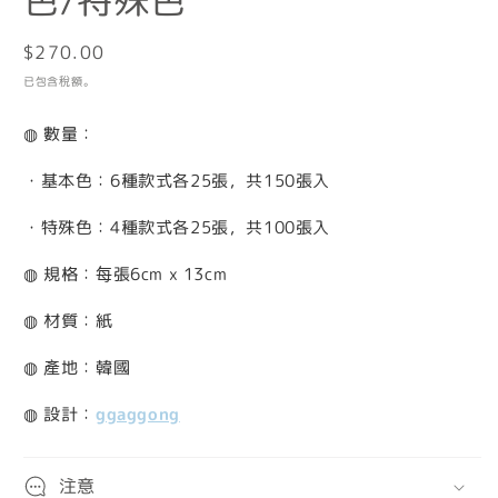
色/特殊色
檔
案
1
2
定
$270.00
價
已包含稅額。
◍ 數量：
・基本色：6種款式各25張，共150張入
・特殊色：4
種款式各25張，共100張入
◍ 規格：每張6cm x 13cm
◍ 材質：紙
◍ 產地：韓國
◍ 設計：
ggaggong
注意