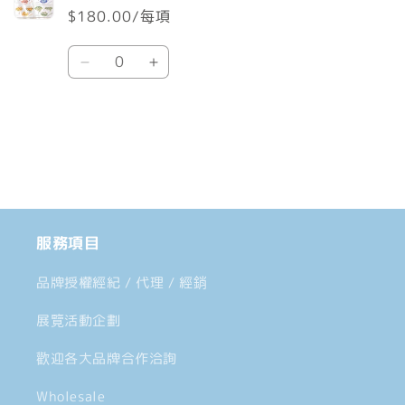
$180.00/每項
車
數
Default
Default
量
Title
Title
數
數
載
量
量
入
減
增
中......
少
加
服務項目
品牌授權經紀 / 代理 / 經銷
展覽活動企劃
歡迎各大品牌合作洽詢
Wholesale