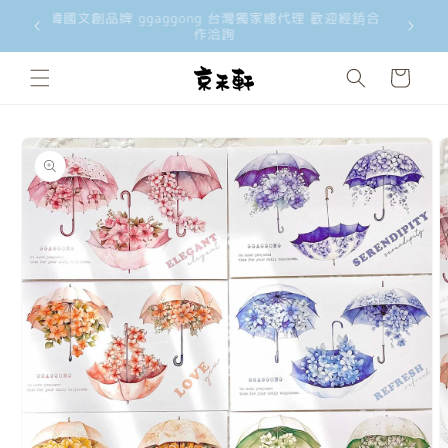
洽詢 歡迎
韓國文創品牌 ggaggong 台灣獨家總代理 歡迎經銷合
韓國文創工
跳至內容
作洽詢
購
物
車
略過產品
資訊