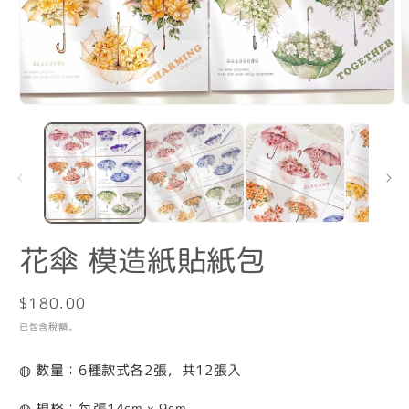
在
互
動
視
窗
中
開
啟
多
花傘 模造紙貼紙包
媒
體
檔
定
$180.00
案
價
1
2
已包含稅額。
◍ 數量：6種款式各2張，共12張入
◍ 規格：每張14cm x 9cm