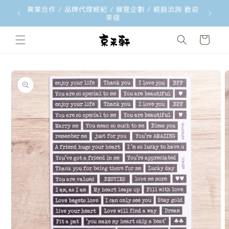
異業合作 / 品牌代理經紀 / 展覽企劃 / 經銷洽詢 歡迎
跳至內容
來信
購
物
車
略過產品
資訊