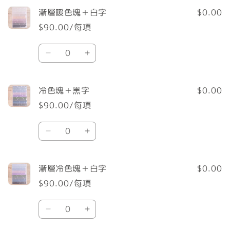
塊
塊
數
數
漸層暖色塊＋白字
$0.00
＋
＋
量
量
$90.00/每項
黑
黑
減
增
數
字
字
少
加
漸
漸
量
數
數
層
層
量
量
暖
暖
減
增
冷色塊＋黑字
$0.00
色
色
少
加
$90.00/每項
塊
塊
數
＋
＋
冷
冷
量
白
白
色
色
字
字
塊
塊
數
數
漸層冷色塊＋白字
$0.00
＋
＋
量
量
$90.00/每項
黑
黑
減
增
數
字
字
少
加
漸
漸
量
數
數
層
層