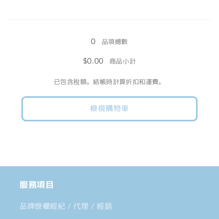
量
量
冷
冷
減
增
載
色
色
少
加
入
塊
塊
0
中......
品項總數
＋
＋
$0.00
商品小計
白
白
字
字
已包含稅額。結帳時計算折扣和運費。
數
數
量
量
檢視購物車
減
增
少
加
服務項目
品牌授權經紀 / 代理 / 經銷