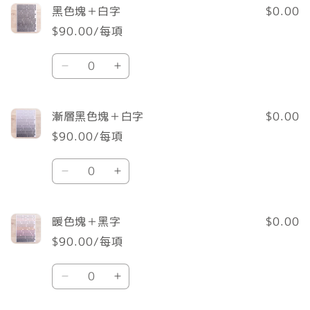
黑色塊＋白字
$0.00
物
$90.00/每項
車
數
黑
黑
量
色
色
塊
塊
漸層黑色塊＋白字
$0.00
＋
＋
$90.00/每項
白
白
數
字
字
漸
漸
量
數
數
層
層
量
量
黑
黑
減
增
暖色塊＋黑字
$0.00
色
色
少
加
$90.00/每項
塊
塊
數
＋
＋
暖
暖
量
白
白
色
色
字
字