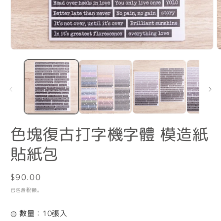
在
互
動
視
窗
中
開
啟
色塊復古打字機字體 模造紙
多
媒
貼紙包
體
檔
案
1
2
定
$90.00
價
已包含稅額。
◍ 數量：10張入