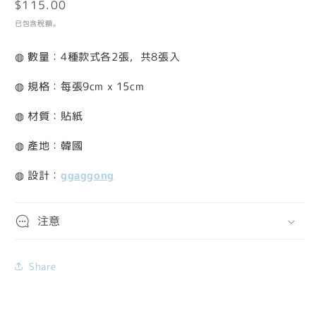
定
$115.00
檔
案
價
已包含稅額。
1
2
◍ 數量：4種款式各2張，共8張入
◍ 規格：每張9cm x 15cm
◍ 材質：貼紙
◍ 產地：韓國
◍ 設計：
ggaggong
注意
Share