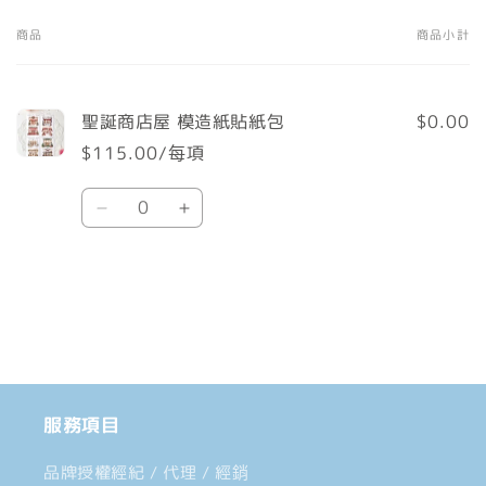
商品
商品小計
您
的
購
聖誕商店屋 模造紙貼紙包
$0.00
物
$115.00/每項
車
數
Default
Default
量
Title
Title
數
數
載
量
量
入
減
增
中......
少
加
服務項目
品牌授權經紀 / 代理 / 經銷