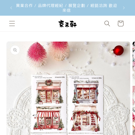
異業合作 / 品牌代理經紀 / 展覽企劃 / 經銷洽詢 歡迎
跳至內容
來信
購
物
車
略過產品
資訊