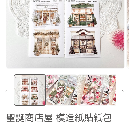
在
互
動
視
窗
中
開
啟
聖誕商店屋 模造紙貼紙包
多
媒
體