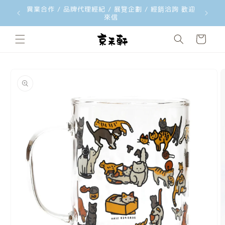
異業合作 / 品牌代理經紀 / 展覽企劃 / 經銷洽詢 歡迎
韓國文創
跳至內容
來信
購
物
車
略過產品
資訊