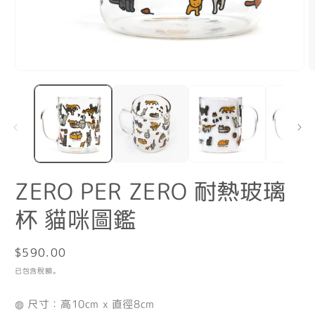
在
互
動
視
窗
中
開
啟
ZERO PER ZERO 耐熱玻璃
多
媒
杯 貓咪圖鑑
體
檔
案
1
2
定
$590.00
價
已包含稅額。
◍ 尺寸：高10cm x 直徑8cm