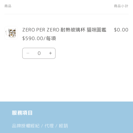
商品
商品小計
您
的
購
ZERO PER ZERO 耐熱玻璃杯 貓咪圖鑑
$0.00
物
$590.00/每項
車
數
Default
Default
量
Title
Title
數
數
載
量
量
入
減
增
中......
少
加
服務項目
品牌授權經紀 / 代理 / 經銷