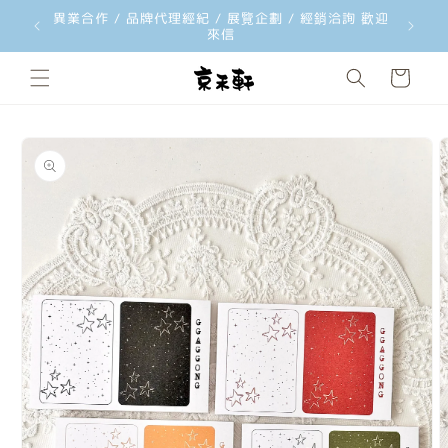
異業合作 / 品牌代理經紀 / 展覽企劃 / 經銷洽詢 歡迎
韓國文創
跳至內容
來信
購
物
車
略過產品
資訊