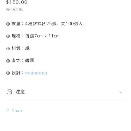
定
$180.00
檔
案
價
已包含稅額。
1
2
◍ 數量：4種款式各25張，共100張入
◍ 規格：每張7cm x 11cm
◍ 材質：紙
◍ 產地：韓國
◍ 設計：
ggaggong
注意
Share