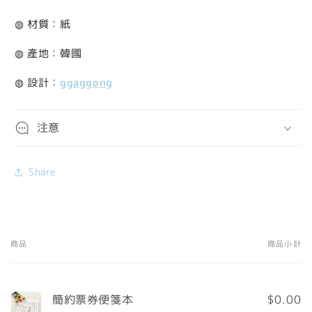
◍ 材質：紙
◍ 產地：韓國
◍ 設計：
ggaggong
注意
Share
商品
商品小計
您
的
購
簡約票券便箋本
$0.00
物