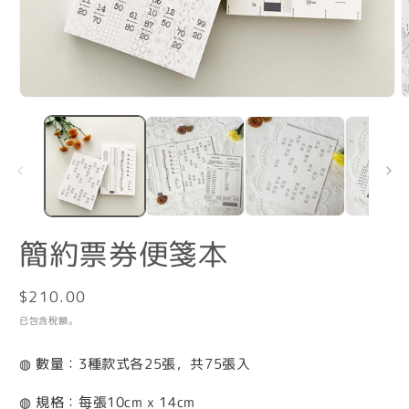
在
互
動
視
窗
中
開
啟
多
簡約票券便箋本
媒
體
檔
定
$210.00
案
價
已包含稅額。
1
2
◍ 數量：3種款式各25張，共75張入
◍ 規格：每張10cm x 14cm