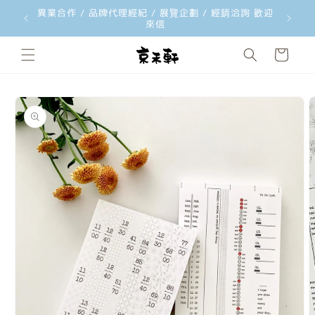
異業合作 / 品牌代理經紀 / 展覽企劃 / 經銷洽詢 歡迎
韓國文創
跳至內容
來信
購
物
車
略過產品
資訊