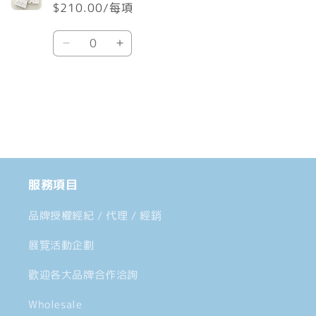
$210.00/每項
車
數
Default
Default
量
Title
Title
數
數
載
量
量
入
減
增
中......
少
加
服務項目
品牌授權經紀 / 代理 / 經銷
展覽活動企劃
歡迎各大品牌合作洽詢
Wholesale