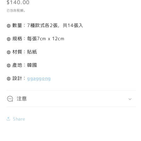
定
$140.00
檔
案
價
已包含稅額。
1
◍ 數量：7種款式各2張，共14張入
◍ 規格：每張7cm x 12cm
◍ 材質：貼紙
◍ 產地：韓國
◍ 設計：
ggaggong
注意
Share