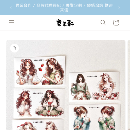
韓國文創品牌 ggaggong 台灣獨家總代理 歡迎經銷合
韓國文創工
跳至內容
作洽詢
購
物
車
略過產品
資訊