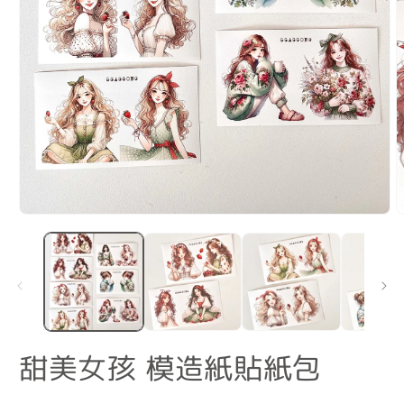
在
互
動
視
窗
中
2
開
啟
甜美女孩 模造紙貼紙包
多
媒
體