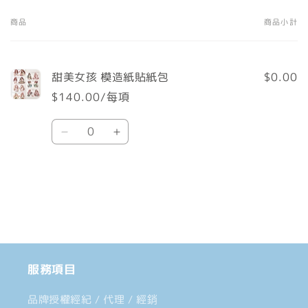
商品
商品小計
您
的
購
甜美女孩 模造紙貼紙包
$0.00
物
$140.00/每項
車
數
Default
Default
量
Title
Title
數
數
載
量
量
入
減
增
中......
少
加
服務項目
品牌授權經紀 / 代理 / 經銷