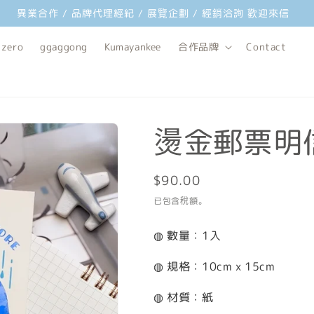
異業合作 / 品牌代理經紀 / 展覽企劃 / 經銷洽詢 歡迎來信
 zero
ggaggong
Kumayankee
合作品牌
Contact
燙金郵票明
定
$90.00
價
已包含稅額。
◍ 數量：1入
◍ 規格：10cm x 15cm
◍ 材質：紙