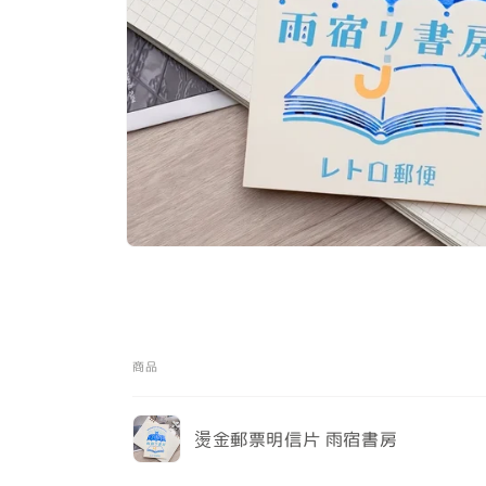
在
互
動
視
窗
中
商品
開
啟
您
多
燙金郵票明信片 雨宿書房
的
媒
體
購
載
檔