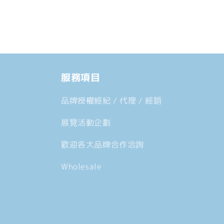
物
案
入
1
車
中......
服務項目
品牌授權經紀 / 代理 / 經銷
展覽活動企劃
歡迎各大品牌合作洽詢
Wholesale