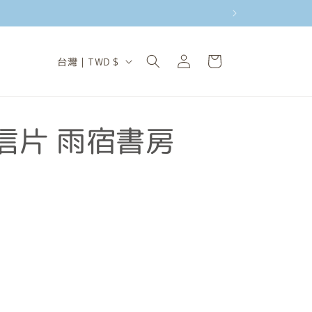
購
登
國
物
台灣 | TWD $
入
家
車
/
地
信片 雨宿書房
區