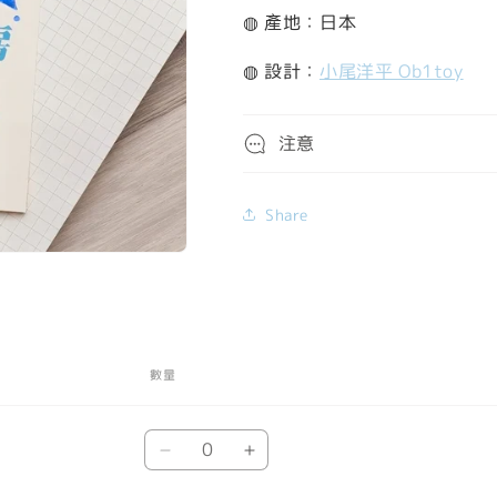
◍ 產地：日本
◍ 設計：
小尾洋平 Ob1toy
注意
Share
數量
數
Default
Default
量
Title
Title