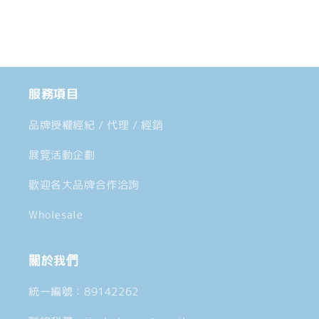
載
量
量
入
減
增
中......
少
加
服務項目
品牌授權經紀 / 代理 / 經銷
展覽活動企劃
歡迎各大品牌合作洽詢
Wholesale
關於我們
統一編號：89142262