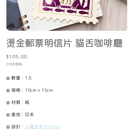
在
燙金郵票明信片 貓舌咖啡廳
互
動
視
窗
定
$105.00
中
價
已包含稅額。
開
啟
◍ 數量：1入
多
媒
體
◍ 規格：10cm x 15cm
檔
案
◍ 材質：紙
1
◍ 產地：日本
◍ 設計：
小尾洋平 Ob1toy