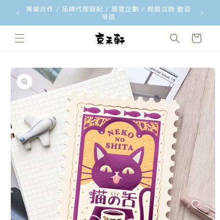
異業合作 / 品牌代理經紀 / 展覽企劃 / 經銷洽詢 歡迎
韓國文創
跳至內容
來信
購
物
車
略過產品
資訊