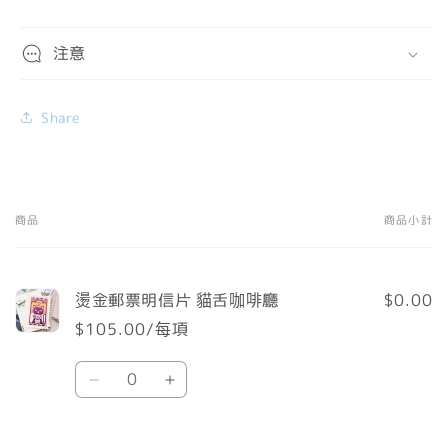
注意
Share
商品
商品小計
您
的
購
燙金郵票明信片 貓舌咖啡廳
$0.00
物
$105.00/每項
車
數
Default
Default
量
Title
Title
數
數