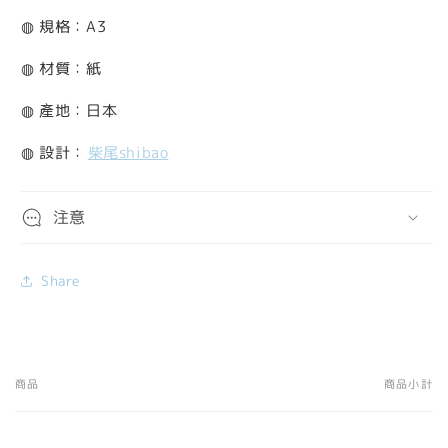
◍ 規格：A3
◍ 材質：紙
◍ 產地：日本
◍ 設計：
柴尾shibao
注意
Share
商品
商品小計
您
的
購