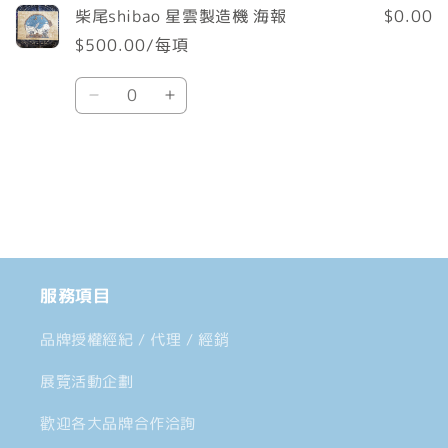
柴尾shibao 星雲製造機 海報
$0.00
物
$500.00/每項
車
數
Default
Default
量
Title
Title
數
數
載
量
量
入
減
增
中......
少
加
服務項目
品牌授權經紀 / 代理 / 經銷
展覽活動企劃
歡迎各大品牌合作洽詢