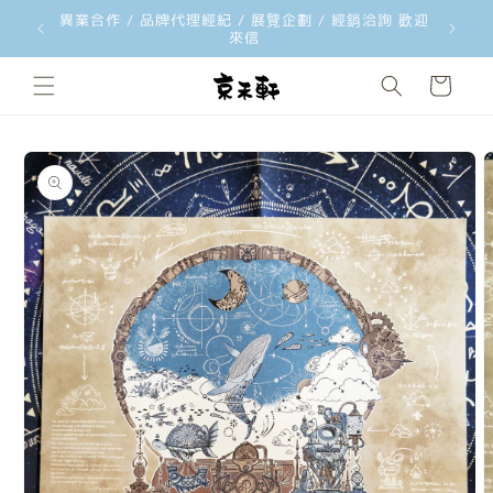
韓國文創品牌 ggaggong 台灣獨家總代理 歡迎經銷合
韓國文創工
跳至內容
作洽詢
購
物
車
略過產品
資訊