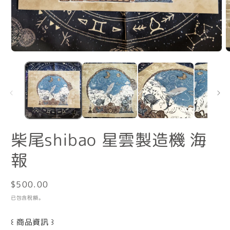
在
互
動
視
窗
中
開
啟
柴尾shibao 星雲製造機 海
多
媒
報
體
檔
案
1
2
定
$500.00
價
已包含稅額。
꒰ 商品資訊 ꒱