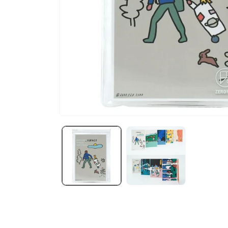
在
互
動
視
窗
中
開
啟
多
媒
體
檔