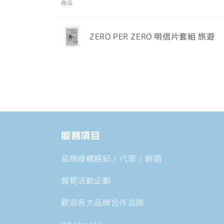
商品
案
1
您
ZERO PER ZERO 明信片套組 旅遊
的
購
載
物
入
車
中......
服務項目
品牌授權經紀 / 代理 / 經銷
展覽活動企劃
歡迎各大品牌合作洽詢