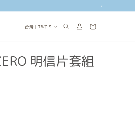
購
登
國
物
台灣 | TWD $
入
家
車
/
地
 ZERO 明信片套組
區