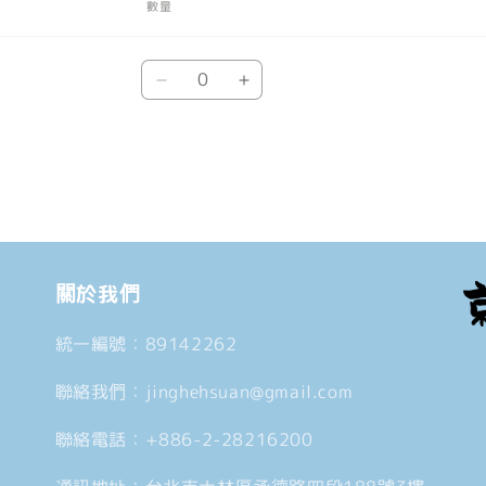
數量
數
Default
Default
量
Title
Title
數
數
量
量
減
增
少
加
關於我們
統一編號：89142262
聯絡我們：jinghehsuan@gmail.com
聯絡電話：+886-2-28216200