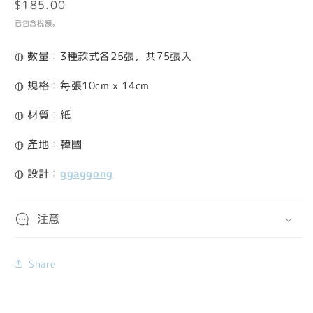
定
$185.00
檔
案
價
已包含稅額。
1
2
◍ 數量：3種款式各25張，共75張入
◍ 規格：每張10cm x 14cm
◍ 材質：紙
◍ 產地：韓國
◍ 設計：
ggaggong
注意
Share