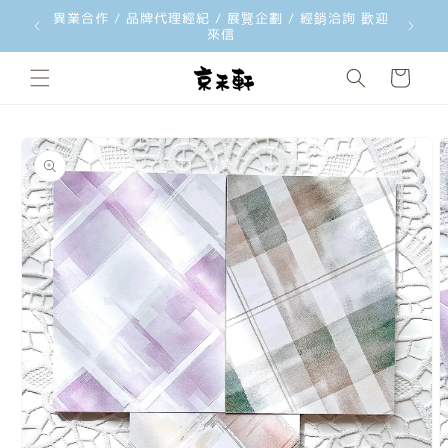
異業合作 / 品牌代理經紀 / 展覽企劃 / 經銷洽詢 歡迎
跳至內容
來信
購
物
車
略過產品
資訊