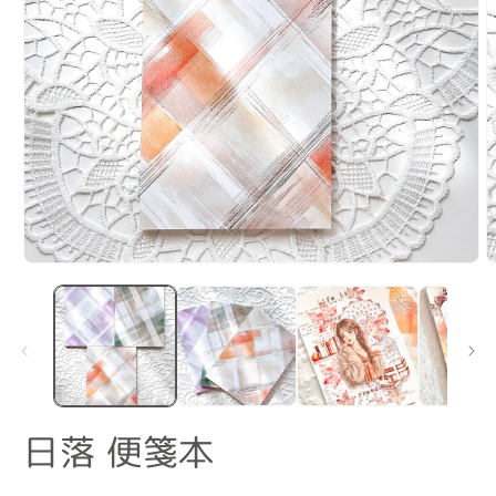
在
互
動
視
窗
中
開
啟
日落 便箋本
多
媒
體