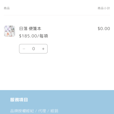
商品
商品小計
您
的
購
日落 便箋本
$0.00
物
$185.00/每項
車
數
Default
Default
量
Title
Title
數
數
載
量
量
入
減
增
中......
少
加
服務項目
品牌授權經紀 / 代理 / 經銷