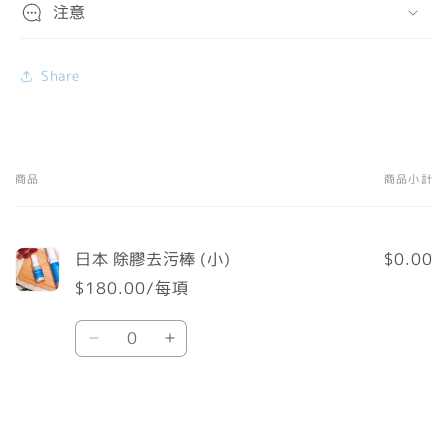
注意
Share
商品
商品小計
您
的
購
日本 除膠去污棒 (小)
$0.00
物
$180.00/每項
車
數
Default
Default
量
Title
Title
數
數
載
量
量
入
減
增