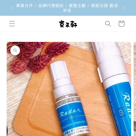
異業合作 / 品牌代理經紀 / 展覽企劃 / 經銷洽詢 歡迎
跳至內容
來信
購
物
車
略過產品
資訊