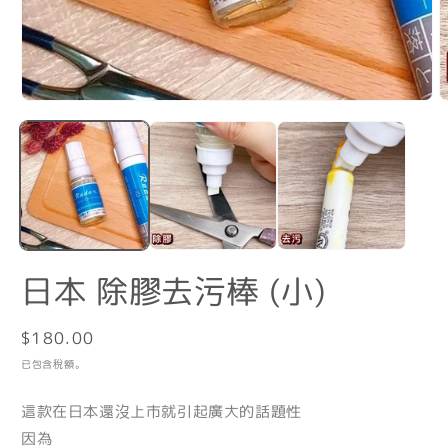
在
互
動
視
窗
中
開
啟
多
日本 除膠去污棒 (小)
媒
體
檔
定
$180.00
案
1
2
價
已包含稅額。
這款在日本還沒上市就引起廣大的話題性
因為