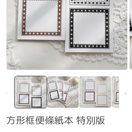
在
互
動
視
窗
中
2
開
啟
方形框便條紙本 特別版
多
媒
體