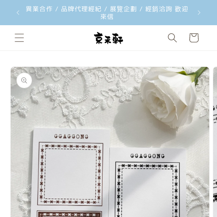
韓國文創品牌 ggaggong 台灣獨家總代理 歡迎經銷合
韓國文創工
跳至內容
作洽詢
購
物
車
略過產品
資訊