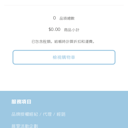
＋
＋
少
加
載
紅
紅
入
色
色
0
中......
品項總數
數
數
$0.00
商品小計
量
量
減
增
已包含稅額。結帳時計算折扣和運費。
少
加
檢視購物車
服務項目
品牌授權經紀 / 代理 / 經銷
展覽活動企劃