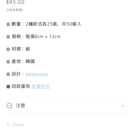
定
$95.00
檔
案
價
已包含稅額。
1
◍ 數量：2種款式各25張，共50張入
◍ 規格：每張6cm x 12cm
◍ 材質：紙
◍ 產地：韓國
◍ 設計：
ggaggong
◍
同款還有
莫蘭迪色
注意
Share