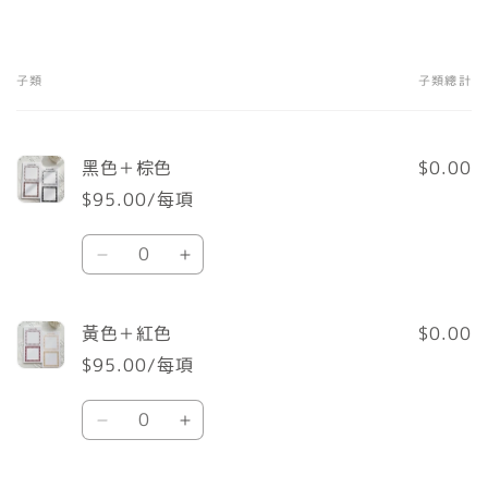
子類
子類總計
您
的
購
黑色＋棕色
$0.00
物
$95.00/每項
車
數
黑
黑
量
色
色
＋
＋
黃色＋紅色
$0.00
棕
棕
$95.00/每項
色
色
數
數
數
黃
黃
量
量
量
色
色
減
增