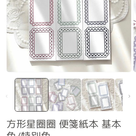
在
互
動
視
窗
中
2
開
啟
方形星圈圈 便箋紙本 基本
多
媒
體