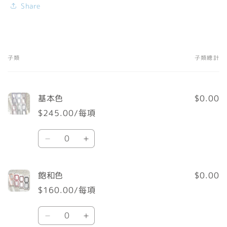
Share
子類
子類總計
您
的
購
基本色
$0.00
物
$245.00/每項
車
數
基
基
量
本
本
色
色
飽和色
$0.00
數
數
$160.00/每項
量
量
數
減
增
飽
飽
量
少
加