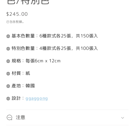
色/特別色
檔
案
1
定
$245.00
價
已包含稅額。
◍ 基本色數量：6種款式各25張，共150張入
◍ 特別色數量：4種款式各25張，共100張入
◍ 規格：每張6cm x 12cm
◍ 材質：紙
◍ 產地：韓國
◍ 設計：
ggaggong
注意