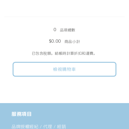
和
和
色
色
載
數
數
入
量
量
0
中......
品項總數
減
增
$0.00
商品小計
少
加
已包含稅額。結帳時計算折扣和運費。
檢視購物車
服務項目
品牌授權經紀 / 代理 / 經銷