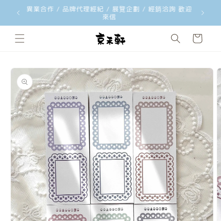
韓國文創品牌 ggaggong 台灣獨家總代理 歡迎經銷合
韓國文創工
跳至內容
作洽詢
購
物
車
略過產品
資訊