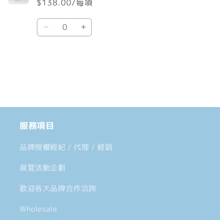
$138.00/每項
車
數
Default
Default
量
Title
Title
數
數
載
量
量
入
減
增
中......
少
加
服務項目
品牌授權經紀 / 代理 / 經銷
展覽活動企劃
歡迎各大品牌合作洽詢
Wholesale