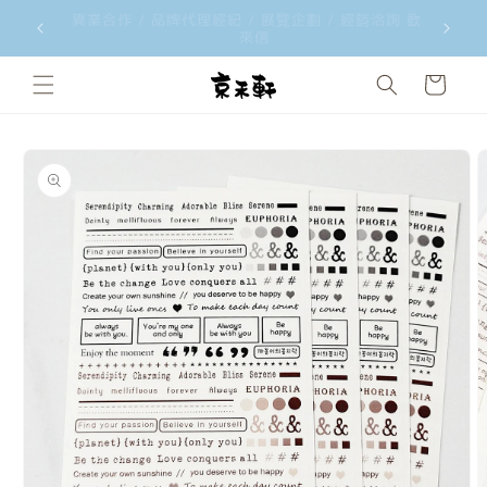
韓國文創品牌 ggaggong 台灣獨家總代理 歡迎經銷合
韓國文創工
跳至內容
作洽詢
購
物
車
略過產品
資訊