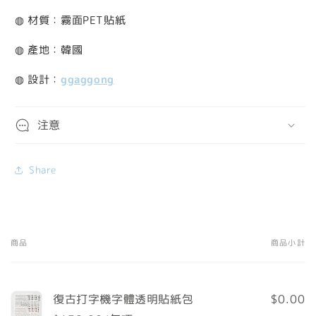
◍ 材質：霧面PET貼紙
◍ 產地：韓國
◍ 設計：
ggaggong
注意
Share
商品
商品小計
您
的
購
復古打字機字體透明貼紙包
$0.00
物