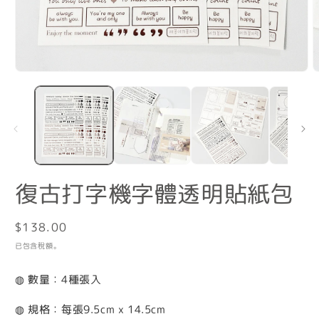
在
互
動
視
窗
中
開
啟
復古打字機字體透明貼紙包
多
媒
體
定
$138.00
檔
案
價
已包含稅額。
1
2
◍ 數量：4種張入
◍ 規格：每張9.5cm x 14.5cm