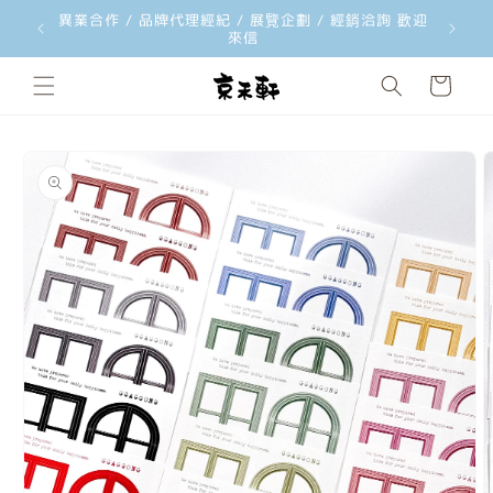
異業合作 / 品牌代理經紀 / 展覽企劃 / 經銷洽詢 歡迎
跳至內容
來信
購
物
車
略過產品
資訊