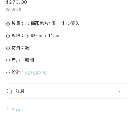
定
$270.00
檔
案
價
已包含稅額。
1
2
◍ 數量：20種顏色各1張，共20張入
◍ 規格：每張9cm x 11cm
◍ 材質：紙
◍ 產地：韓國
◍ 設計：
ggaggong
注意
Share