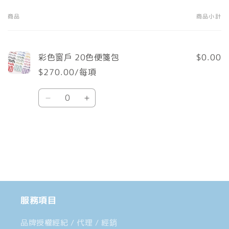
商品
商品小計
您
的
購
彩色窗戶 20色便箋包
$0.00
物
$270.00/每項
車
數
Default
Default
量
Title
Title
數
數
載
量
量
入
減
增
中......
少
加
服務項目
品牌授權經紀 / 代理 / 經銷