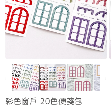
在
互
動
視
窗
中
開
啟
彩色窗戶 20色便箋包
多
媒
體