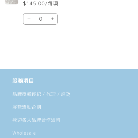
$145.00/每項
車
數
Default
Default
量
Title
Title
數
數
載
量
量
入
減
增
中......
少
加
服務項目
品牌授權經紀 / 代理 / 經銷
展覽活動企劃
歡迎各大品牌合作洽詢
Wholesale