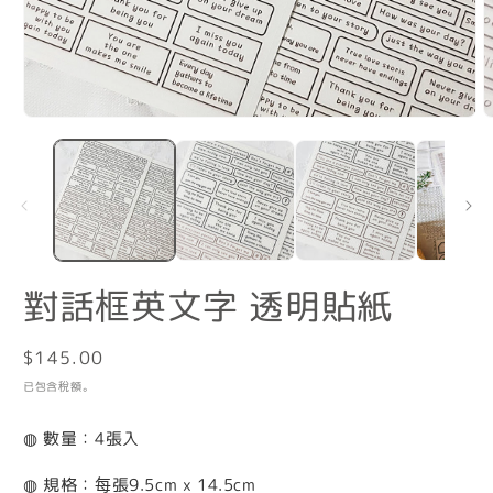
在
互
動
視
窗
中
開
啟
多
對話框英文字 透明貼紙
媒
體
檔
定
$145.00
案
價
已包含稅額。
1
2
◍ 數量：4張入
◍ 規格：每張9.5cm x 14.5cm