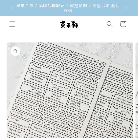
異業合作 / 品牌代理經紀 / 展覽企劃 / 經銷洽詢 歡迎
韓國文創
跳至內容
來信
購
物
車
略過產品
資訊