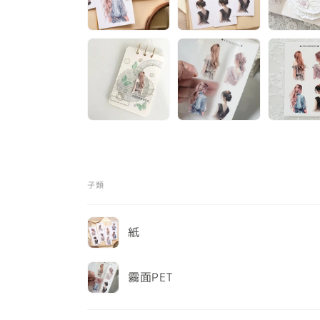
案
1
子類
您
紙
的
購
物
霧面PET
車
載