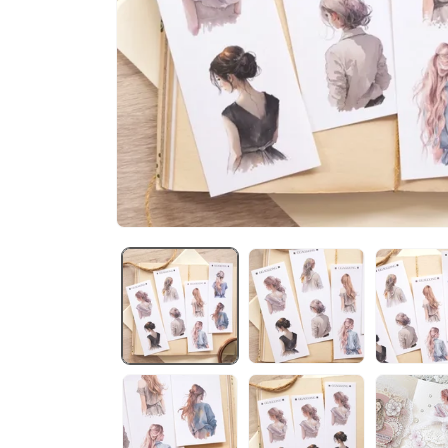
在
互
動
視
窗
中
開
啟
多
媒
體
檔