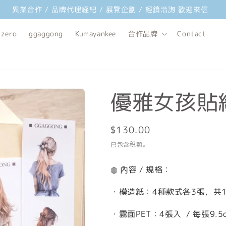
異業合作 / 品牌代理經紀 / 展覽企劃 / 經銷洽詢 歡迎來信
 zero
ggaggong
Kumayankee
合作品牌
Contact
優雅女孩貼
定
$130.00
價
已包含稅額。
◍ 內容 / 規格：
・模造紙：4種款式各3張，共12張入
・霧面PET：4張入 / 每張9.5cm