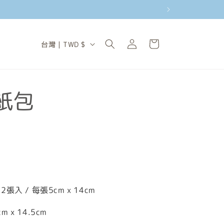
購
登
國
物
台灣 | TWD $
入
家
車
/
地
紙包
區
 / 每張5cm x 14cm
 x 14.5cm