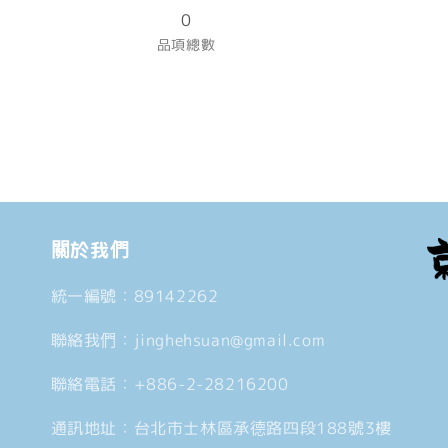
PET
PET
0
數
數
品項總數
量
量
減
增
少
加
關於我們
統一編號：89142262
聯絡我們：jinghehsuan@gmail.com
聯絡電話：+886-2-28216200
通訊地址：台北市士林區承德路四段188號3樓