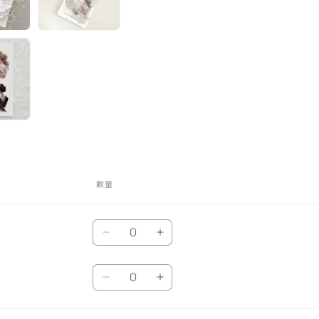
數量
數
紙
紙
量
數
數
數
量
量
霧
霧
量
減
增
面
面
少
加